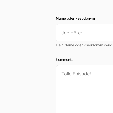
Du hast erwähnt, dass dies
Name oder Pseudonym
Ich merke, dass es mich be
Redebedürfnis und tausche
erzählt habe, war ich in e
Spitalaufenthalt nicht noc
Dein Name oder Pseudonym (wird ö
absolut bewusst. Augenbli
Patientinnen oder Patiente
Kommentar
Wir sprechen nachher noch
zurechtzukommen. Lass uns
Vor meiner Anstellung bei P
wieder einmal mit Palliavi
Zeit in der Spitex weiterge
habe ich mich entschiede