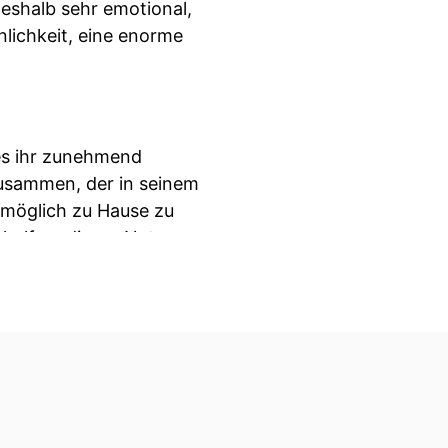
deshalb sehr emotional,
nlichkeit, eine enorme
 es ihr zunehmend
 zusammen, der in seinem
 möglich zu Hause zu
 helfen, dieses Netz
elber nie kennengelernt.
ieren, für die Zeit nach
 Fall war der Einbezug
rgerin wurde beigezogen.