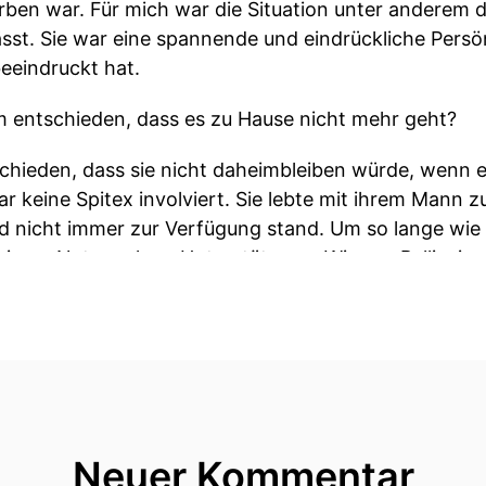
torben war. Für mich war die Situation unter anderem 
rlässt. Sie war eine spannende und eindrückliche Persö
eeindruckt hat.
 entschieden, dass es zu Hause nicht mehr geht?
schieden, dass sie nicht daheimbleiben würde, wenn
war keine Spitex involviert. Sie lebte mit ihrem Mann
d nicht immer zur Verfügung stand. Um so lange wie
wisses Netzwerk an Unterstützung. Wir von Palliaviva
interlasse drei Kinder. Was ist jetzt mit den Kindern?
ralter, ich glaube, zwischen 11 und 16. Ich habe sie s
ig, psychologische Betreuung für die Kinder zu organis
i den Vorabklärungen und der Organisation. In diesem
Neuer Kommentar
einer Kinderpsychologin ein Thema. Auch eine Seelso