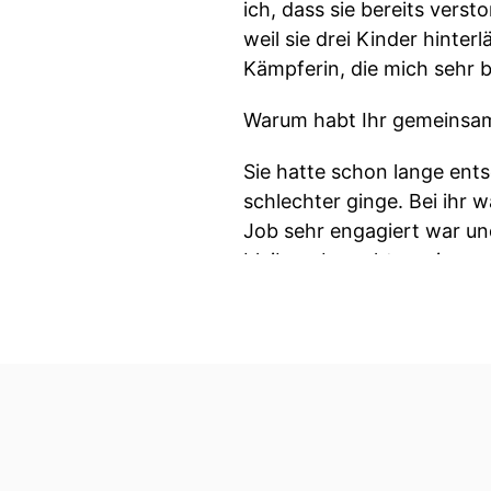
ich, dass sie bereits vers
weil sie drei Kinder hinte
Kämpferin, die mich sehr b
Warum habt Ihr gemeinsam
Sie hatte schon lange ent
schlechter ginge. Bei ihr 
Job sehr engagiert war un
bleiben, braucht es ein ge
aufzubauen.
Du sagtest, die Patientin h
Die Kinder sind im Teenage
Der Patientin war es wicht
ihrem Tod. Ich half ihr be
eines Sozialdienstes und 